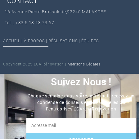
CONTACT
16 Avenue Pierre Brossolette,92240 MALAKOFF
Tél. : +33 6 13 18 73 67‬
ACCUEIL
|
À PROPOS
|
RÉALISATIONS
|
ÉQUIPES
Copyright 2025 LCA Rénovation |
Mentions Légales
Suivez Nous !
Chaque semaine dans votre boîte mail, recevez un
condensé de conseils et des nouvelles de
l’entreprises LCArchi Rénovation