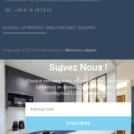
Tél. : +33 6 13 18 73 67‬
ACCUEIL
|
À PROPOS
|
RÉALISATIONS
|
ÉQUIPES
Copyright 2025 LCA Rénovation |
Mentions Légales
Suivez Nous !
Chaque semaine dans votre boîte mail, recevez un
condensé de conseils et des nouvelles de
l’entreprises LCArchi Rénovation
S’INSCRIRE