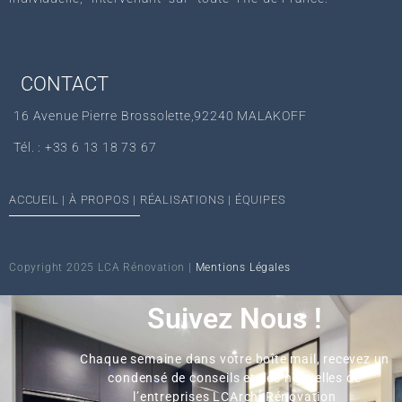
CONTACT
16 Avenue Pierre Brossolette,92240 MALAKOFF
Tél. : +33 6 13 18 73 67‬
ACCUEIL
|
À PROPOS
|
RÉALISATIONS
|
ÉQUIPES
Copyright 2025 LCA Rénovation |
Mentions Légales
Suivez Nous !
Chaque semaine dans votre boîte mail, recevez un
condensé de conseils et des nouvelles de
l’entreprises LCArchi Rénovation