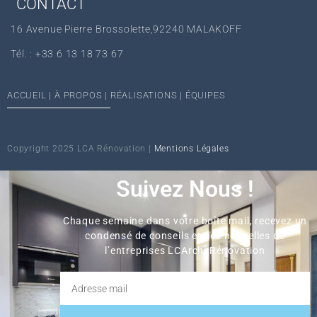
CONTACT
16 Avenue Pierre Brossolette,92240 MALAKOFF
Tél. : +33 6 13 18 73 67‬
ACCUEIL
|
À PROPOS
|
RÉALISATIONS
|
ÉQUIPES
Copyright 2025 LCA Rénovation |
Mentions Légales
Suivez Nous !
Chaque semaine dans votre boîte mail, recevez un
condensé de conseils et des nouvelles de
l’entreprises LCArchi Rénovation