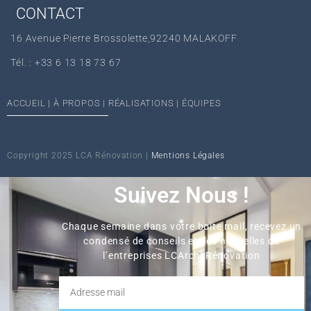
CONTACT
16 Avenue Pierre Brossolette,92240 MALAKOFF
Tél. : +33 6 13 18 73 67‬
ACCUEIL
|
À PROPOS
|
RÉALISATIONS
|
ÉQUIPES
Copyright 2025 LCA Rénovation |
Mentions Légales
Suivez Nous !
Chaque semaine dans votre boîte mail, recevez un
condensé de conseils et des nouvelles de
l’entreprises LCArchi Rénovation